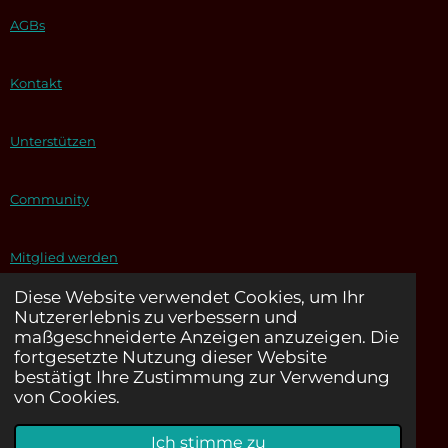
AGBs
Kontakt
Unterstützen
Community
Mitglied werden
Diese Website verwendet Cookies, um Ihr
Nutzererlebnis zu verbessern und
I
maßgeschneiderte Anzeigen anzuzeigen. Die
n
fortgesetzte Nutzung dieser Website
s
bestätigt Ihre Zustimmung zur Verwendung
t
von Cookies.
a
© 2023 - 2026 Förderverein DepriBuddy e.V. (gemeinnützig)
g
Ich stimme zu
Mit Unterstützung von
Webador