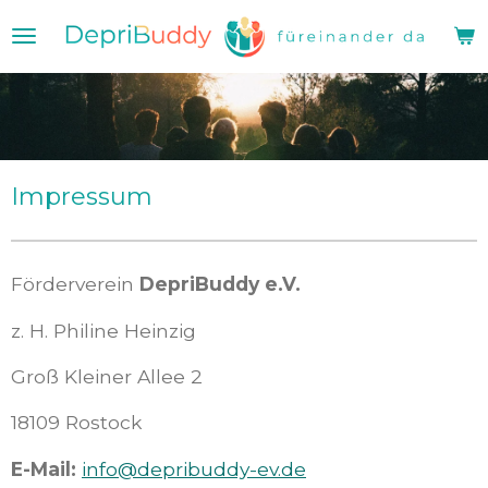
Zum
Hauptinhalt
springen
Impressum
Förderverein
DepriBuddy e.V.
z. H. Philine Heinzig
Groß Kleiner Allee 2
18109 Rostock
E-Mail:
info@depribuddy-ev.de